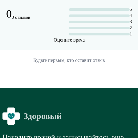
5
0
4
0 отзывов
3
2
1
Оцените врача
Будьте первым, кто оставит отзыв
Здоровый
Я
Находите врачей и записывайтесь еще