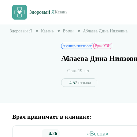
Здоровый
Я
Казань
Здоровый Я
Казань
Врачи
Аблаева Дина Ниязовна
Акушер-гинеколог
Врач УЗИ
Аблаева Дина Ниязов
Стаж 19 лет
4.5
2 отзыва
Врач принимает в клинике:
«Весна»
4.26