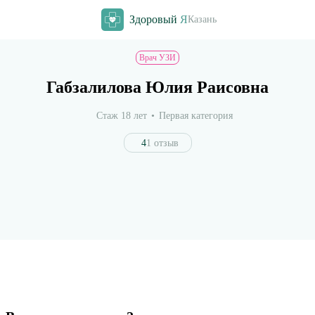
Здоровый
Я
Казань
Врач УЗИ
Габзалилова Юлия Раисовна
Стаж 18 лет
Первая категория
4
1 отзыв