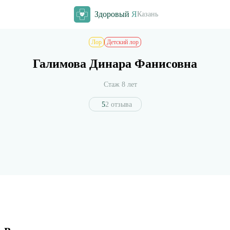
Здоровый
Я
Казань
Лор
Детский лор
Галимова Динара Фанисовна
Стаж 8 лет
5
2 отзыва