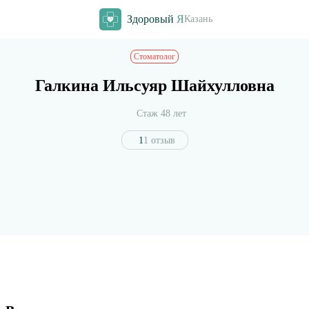
Здоровый
Я
Казань
Стоматолог
Галкина Ильсуяр Шайхулловна
Стаж 48 лет
1
1 отзыв