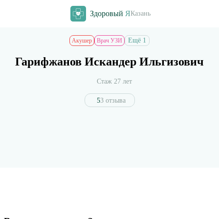
Здоровый
Я
Казань
Ещё 1
Акушер
Врач УЗИ
Гарифжанов Искандер Ильгизович
Стаж 27 лет
5
3 отзыва