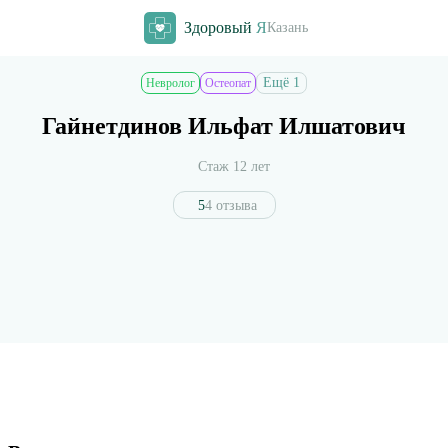
Здоровый
Я
Казань
Ещё 1
Невролог
Остеопат
Гайнетдинов Ильфат Илшатович
Стаж 12 лет
5
4 отзыва