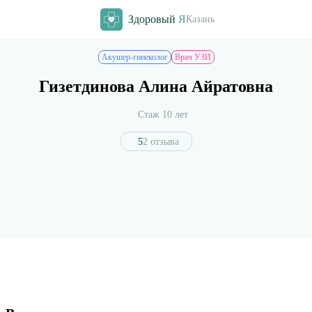
Здоровый
Я
Казань
Акушер-гинеколог
Врач УЗИ
Гизетдинова Алина Айратовна
Стаж 10 лет
5
2 отзыва