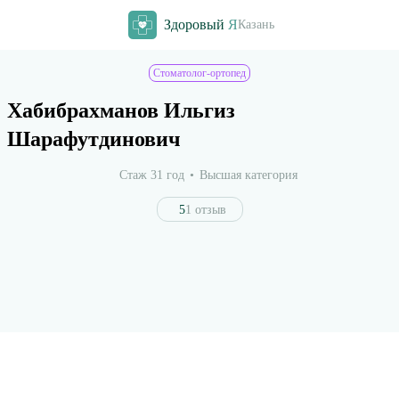
Здоровый
Я
Казань
Стоматолог-ортопед
Хабибрахманов Ильгиз
Шарафутдинович
Стаж 31 год
Высшая категория
5
1 отзыв