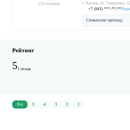
г. Казань, ул. Гаврилова, 4
135 отзывов
+7 (843) ***-**-**
Пока
Стоматолог-ортопед:
Рейтинг
5
1 отзыв
Все
5
4
3
2
1