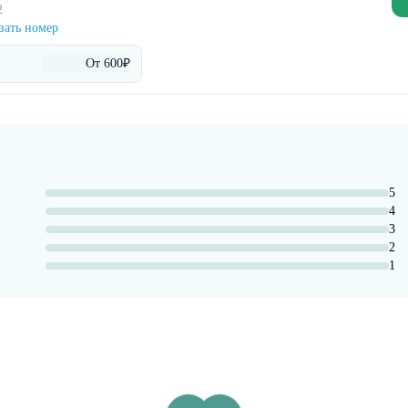
2
зать номер
От 600₽
5
4
3
2
1