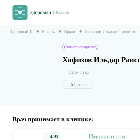
Здоровый
Я
Казань
Здоровый Я
Казань
Врачи
Хафизов Ильдар Раисович
Стоматолог-ортопед
Хафизов Ильдар Раис
Стаж 1 год
5
1 отзыв
Врач принимает в клинике:
Имплантстом
4.93