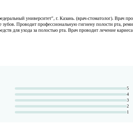
ральный университет", г. Казань. (врач-стоматолог). Врач пр
 зубов. Проводит профессиональную гигиену полости рта, реми
дств для ухода за полостью рта. Врач проводит лечение кариес
5
4
3
2
1