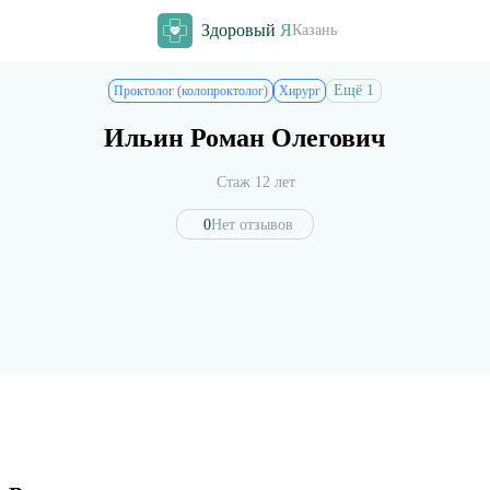
Здоровый
Я
Казань
Ещё 1
Проктолог (колопроктолог)
Хирург
Ильин Роман Олегович
Стаж 12 лет
0
Нет отзывов