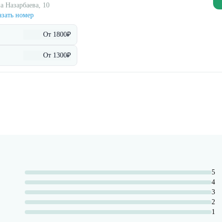
а Назарбаева, 10
зать номер
От 1800₽
От 1300₽
5
4
3
2
1