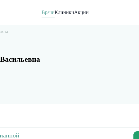
Врачи
Клиники
Акции
евна
 Васильевна
ианной