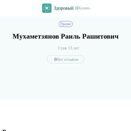
Здоровый
Я
Казань
Уролог
Мухаметзянов Раиль Рашитович
Стаж 13 лет
0
Нет отзывов