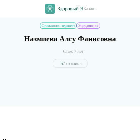
Здоровый
Я
Казань
Стоматолог-терапевт
Эндодонтист
Назмиева Алсу Фанисовна
Стаж 7 лет
5
7 отзывов