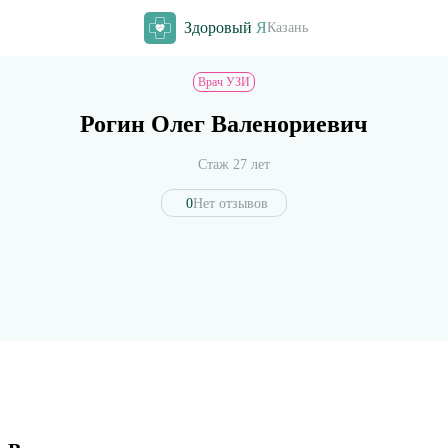
Здоровый
Я
Казань
Врач УЗИ
Рогин Олег Валенориевич
Стаж 27 лет
0
Нет отзывов