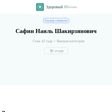
Здоровый
Я
Казань
Акушер-гинеколог
Сафин Наиль Шакирзянович
Стаж 42 года
Высшая категория
5
1 отзыв