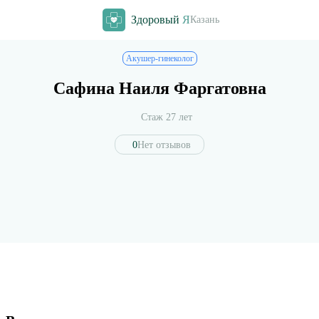
Здоровый
Я
Казань
Акушер-гинеколог
Сафина Наиля Фаргатовна
Стаж 27 лет
0
Нет отзывов