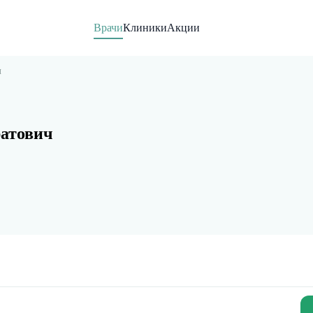
Врачи
Клиники
Акции
ч
атович