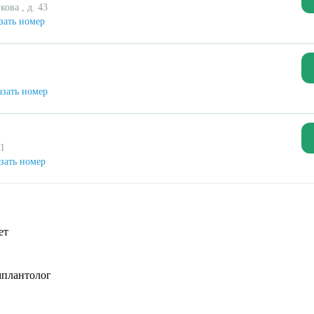
кова , д. 43
зать номер
зать номер
/1
зать номер
ет
мплантолог