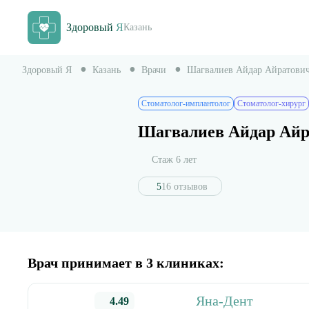
Здоровый
Я
Казань
Здоровый Я
Казань
Врачи
Шагвалиев Айдар Айратови
Стоматолог-имплантолог
Стоматолог-хирург
Шагвалиев Айдар Айр
Стаж 6 лет
5
16 отзывов
Врач принимает в 3 клиниках:
Яна-Дент
4.49