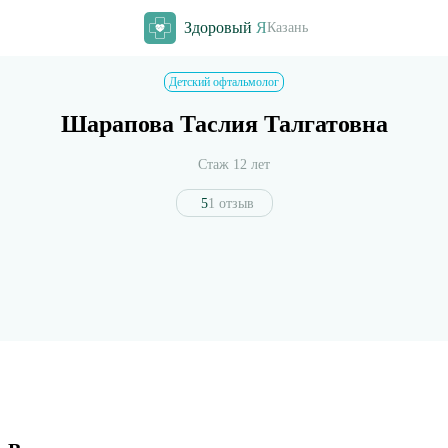
Здоровый
Я
Казань
Детский офтальмолог
Шарапова Таслия Талгатовна
Стаж 12 лет
5
1 отзыв