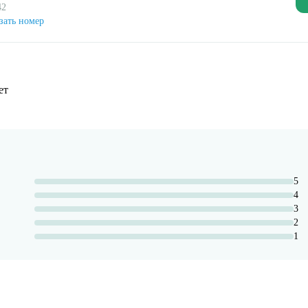
42
зать номер
ет
5
4
3
2
1