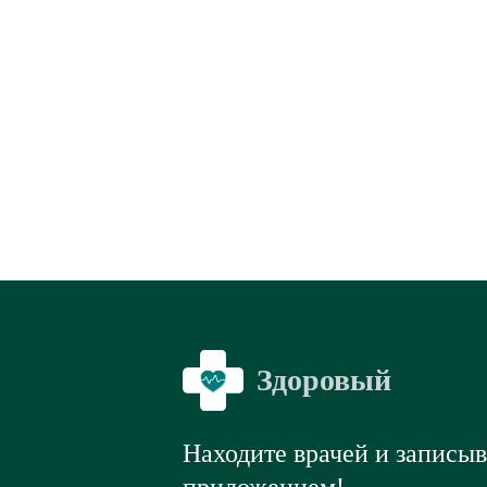
Здоровый
Я
Находите врачей и записы