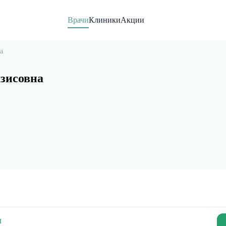
Врачи
Клиники
Акции
а
зисовна
я