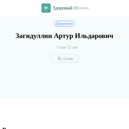
Здоровый
Я
Казань
Дерматолог
Загидуллин Артур Ильдарович
Стаж 12 лет
5
1 отзыв