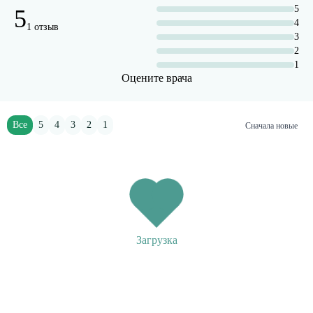
5
5
4
1 отзыв
3
2
1
Оцените врача
Все
5
4
3
2
1
Сначала новые
Загрузка