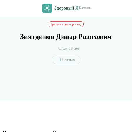
Здоровый
Я
Казань
Травматолог-ортопед
Зиятдинов Динар Разихович
Стаж 18 лет
1
1 отзыв