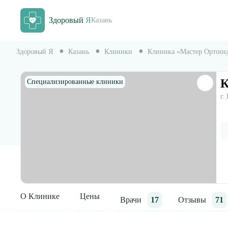
Здоровый
Я
Казань
Здоровый Я
Казань
Клиники
Клиника «Мастер Ортопе
К
Специализированные клиники
г.
О Клинике
Цены
Врачи
17
Отзывы
71