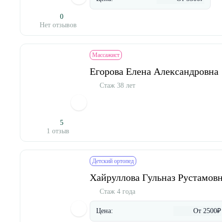
0
Нет отзывов
Массажист
Егорова Елена Александровна
Стаж 38 лет
5
1 отзыв
Детский ортопед
Хайруллова Гульназ Рустамов
Стаж 4 года
Цена:
От 2500₽