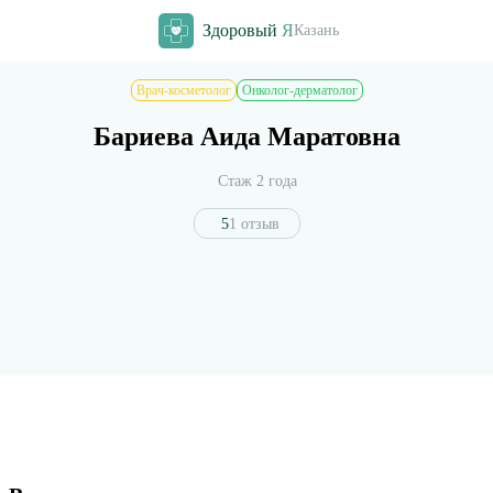
Здоровый
Я
Казань
Врач-косметолог
Онколог-дерматолог
Бариева Аида Маратовна
Стаж 2 года
5
1 отзыв