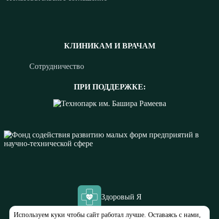
КЛИНИКАМ И ВРАЧАМ
Сотрудничество
ПРИ ПОДДЕРЖКЕ:
Здоровый Я
Используем куки чтобы сайт работал лучше. Оставаясь с нами,
ООО “МЕДЭК”