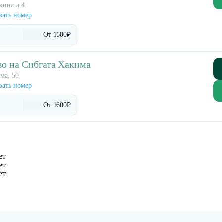
кина д.4
зать номер
От 1600₽
о на Сибгата Хакима
има, 50
зать номер
От 1600₽
ет
ет
ет