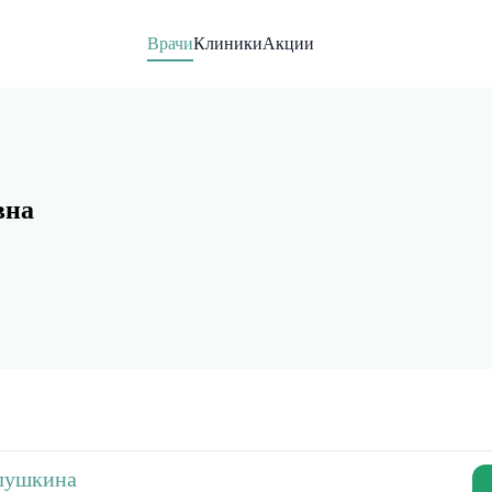
Врачи
Клиники
Акции
вна
лушкина