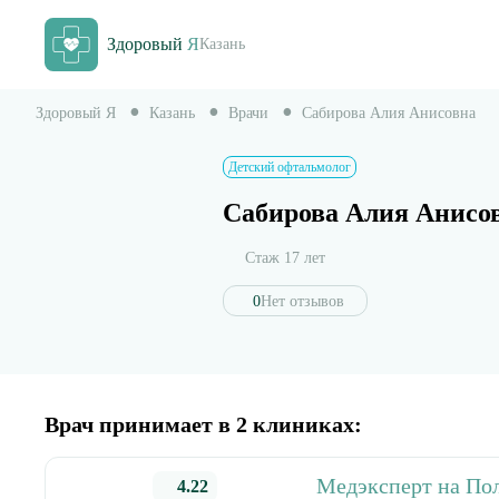
Здоровый
Я
Казань
Здоровый Я
Казань
Врачи
Сабирова Алия Анисовна
Детский офтальмолог
Сабирова Алия Анисо
Стаж 17 лет
0
Нет отзывов
Врач принимает в 2 клиниках:
Медэксперт на По
4.22